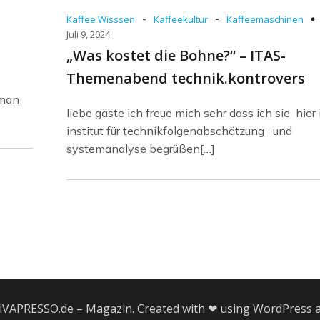
-
-
Kaffee Wisssen
Kaffeekultur
Kaffeemaschinen
Juli 9, 2024
„Was kostet die Bohne?“ – ITAS-
Themenabend technik.kontrovers
 man
liebe gäste ich freue mich sehr dass ich sie hier
institut für technikfolgenabschätzung und
systemanalyse begrüßen[…]
iVAPRESSO.de – Magazin. Created with ❤ using WordPress