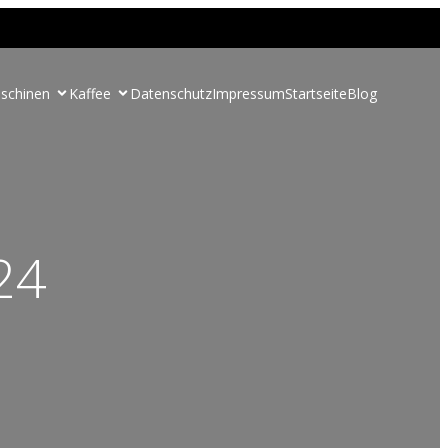
schinen
Kaffee
Datenschutz
Impressum
Startseite
Blog
24