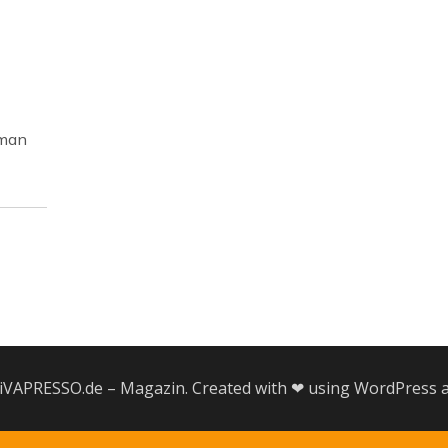
 man
iVAPRESSO.de – Magazin. Created with ❤ using WordPress