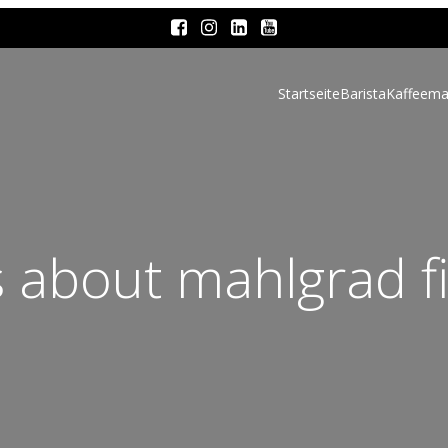
Startseite
Barista
Kaffeema
s about mahlgrad f