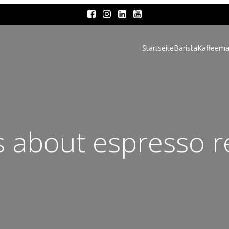
Startseite
Barista
Kaffeema
s about espresso r