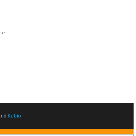
te
 and
Kubio