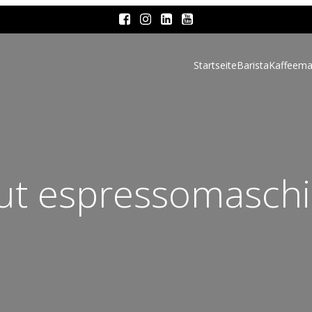
Startseite
Barista
Kaffeema
ut espressomaschi