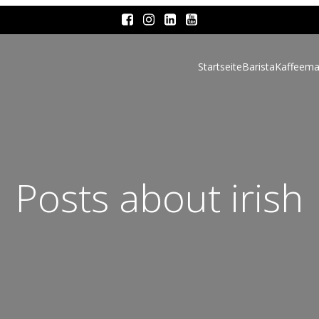
Startseite
Barista
Kaffeema
Posts about irish