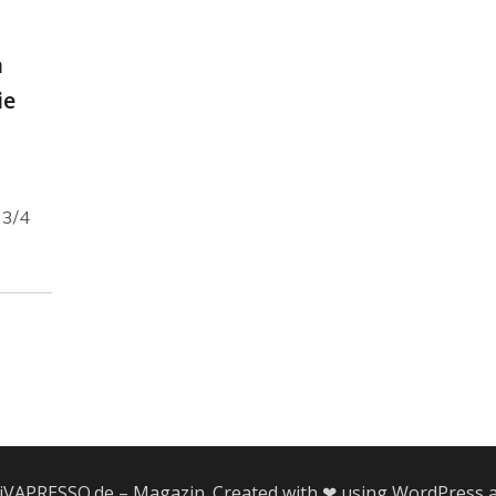
n
ie
 3/4
iVAPRESSO.de – Magazin. Created with ❤ using WordPress